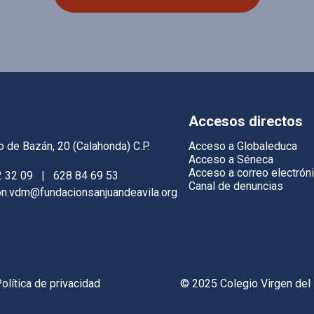
Accesos directos
o de Bazán, 20 (Calahonda) C.P.
Acceso a Globaleduca
Acceso a Séneca
Acceso a correo electrón
2 32 09
|
628 84 69 53
Canal de denuncias
on.vdm@fundacionsanjuandeavila.org
olítica de privacidad
© 2025 Colegio Virgen del