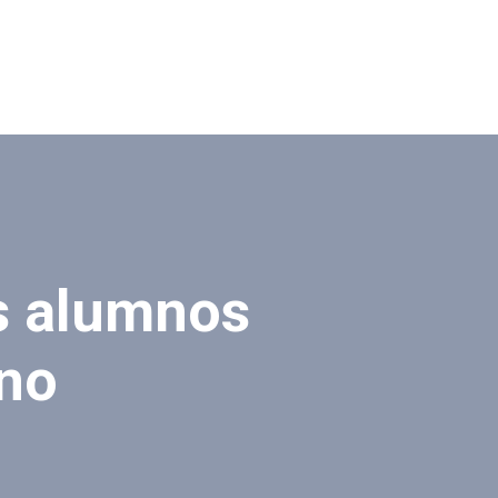
os alumnos
ano