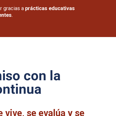
r gracias a
prácticas educativas
entes
.
so con la
ontinua
 vive, se evalúa y se