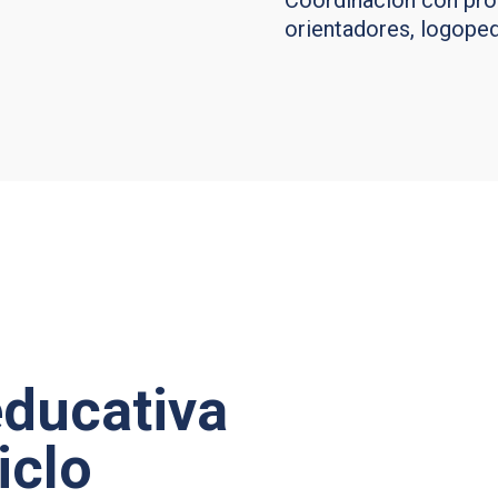
Coordinación con prof
orientadores, logoped
ducativa
iclo