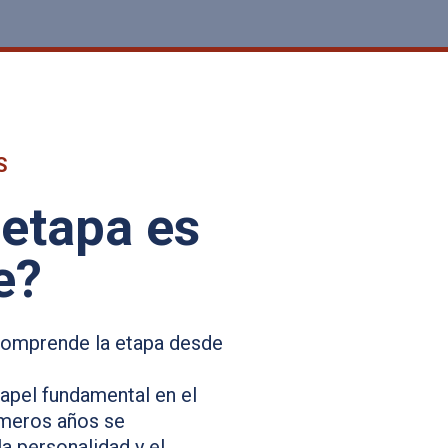
S
 etapa es
e?
 comprende la etapa desde
apel fundamental en el
rimeros años se
la personalidad y el